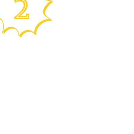
academiadebellezapanamericana.com/matriculas/
ng