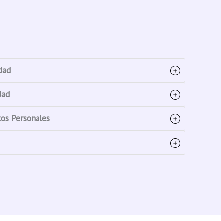
dad
dad
tos Personales