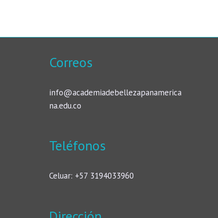
Correos
info@academiadebellezapanamerica
na.edu.co
Teléfonos
Celuar: +57 3194033960
Dirección