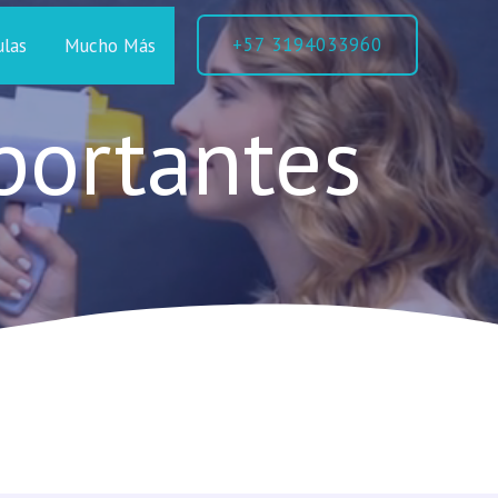
+57 3194033960
ulas
Mucho Más
ortantes