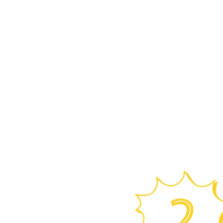
Your Attractive Headi
https://academiadebellezapa