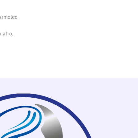
armoleo.
 afro.